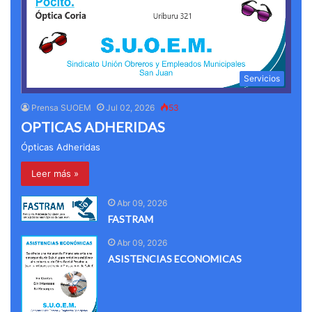
Servicios
Prensa SUOEM
Jul 02, 2026
53
OPTICAS ADHERIDAS
Ópticas Adheridas
Leer más »
Abr 09, 2026
FASTRAM
Abr 09, 2026
ASISTENCIAS ECONOMICAS