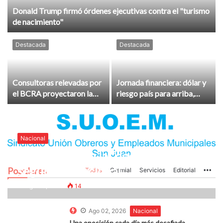
Donald Trump firmó órdenes ejecutivas contra el "turismo
de nacimiento"
Destacada
Destacada
Consultoras relevadas por
Jornada financiera: dólar y
el BCRA proyectaron la
riesgo país para arriba,
inflación para julio y
bonos para abajo
agosto
Nacional
Ahora quieren la “doctrina de
seguridad nacional”
Populares
Todas
Gremial
Servicios
Editorial
Mo
Ago 03, 2026
14
Ago 02, 2026
Nacional
Una oposición cada día más desafiada