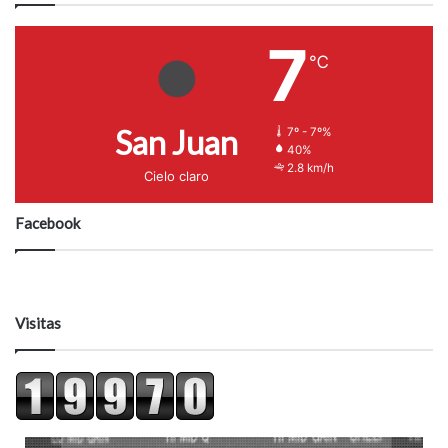
7
℃
San Juan
7º - 7º%
40%
2.8 km/h
Cielo claro
Facebook
Visitas