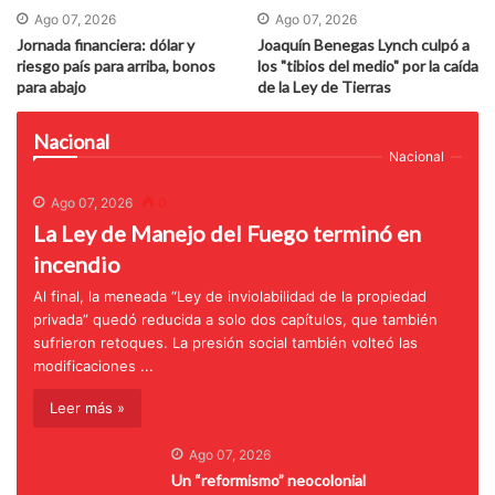
Ago 07, 2026
Ago 07, 2026
Jornada financiera: dólar y
Joaquín Benegas Lynch culpó a
riesgo país para arriba, bonos
los "tibios del medio" por la caída
para abajo
de la Ley de Tierras
Nacional
Nacional
Ago 07, 2026
0
La Ley de Manejo del Fuego terminó en
incendio
Al final, la meneada “Ley de inviolabilidad de la propiedad
privada” quedó reducida a solo dos capítulos, que también
sufrieron retoques. La presión social también volteó las
modificaciones ...
Leer más »
Ago 07, 2026
Un “reformismo” neocolonial