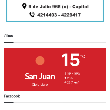
Clima
15
℃
San Juan
15º - 15º%
28%
25.7 km/h
Cielo claro
Facebook