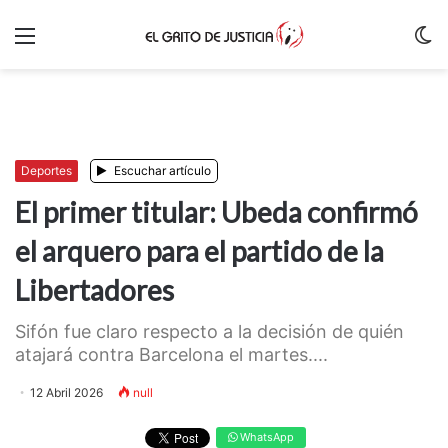
Menu
C
m
Deportes
Escuchar artículo
El primer titular: Ubeda confirmó
el arquero para el partido de la
Libertadores
Sifón fue claro respecto a la decisión de quién
atajará contra Barcelona el martes....
12 Abril 2026
null
WhatsApp